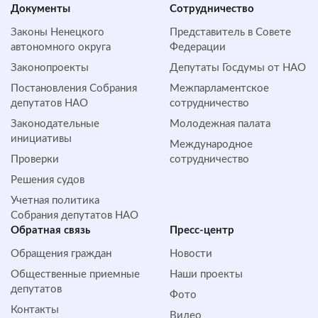
Документы
Сотрудничество
Законы Ненецкого
Представитель в Совете
автономного округа
Федерации
Законопроекты
Депутаты Госдумы от НАО
Постановления Собрания
Межпарламентское
депутатов НАО
сотрудничество
Законодательные
Молодежная палата
инициативы
Международное
Проверки
сотрудничество
Решения судов
Учетная политика
Собрания депутатов НАО
Обратная cвязь
Пресс-центр
Обращения граждан
Новости
Общественные приемные
Наши проекты
депутатов
Фото
Контакты
Видео