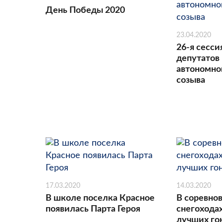
День Победы 2020
23.04.2020
26-я сесси
депутатов
автономног
созыва
17.03.2020
14.03.2020
В школе поселка Красное
В соревнов
появилась Парта Героя
снегохода
лучших г