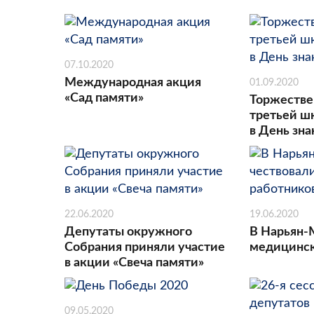
07.10.2020
Международная акция
01.09.2020
«Сад памяти»
Торжестве
третьей ш
в День зн
22.06.2020
19.06.2020
Депутаты окружного
В Нарьян-
Собрания приняли участие
медицинск
в акции «Свеча памяти»
09.05.2020