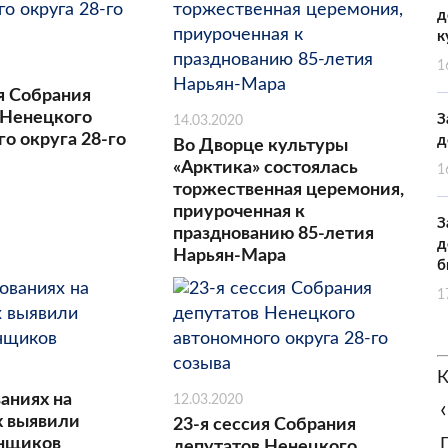
д
к
1
я Собрания
 Ненецкого
З
14.03.2020
о округа 28-го
д
Во Дворце культуры
«Арктика» состоялась
1
торжественная церемония,
приуроченная к
З
празднованию 85-летия
д
Нарьян-Мара
б
1
К
аниях на
12.03.2020
‹
х выявили
23-я сессия Собрания
онщиков
депутатов Ненецкого