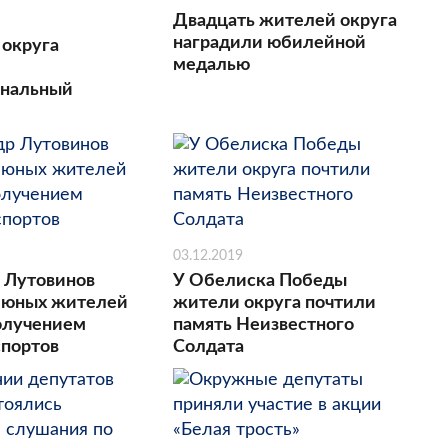
Двадцать жителей округа
наградили юбилейной
 округа
медалью
ональный
03.12.2019
 Лутовинов
У Обелиска Победы
 юных жителей
жители округа почтили
получением
память Неизвестного
спортов
Солдата