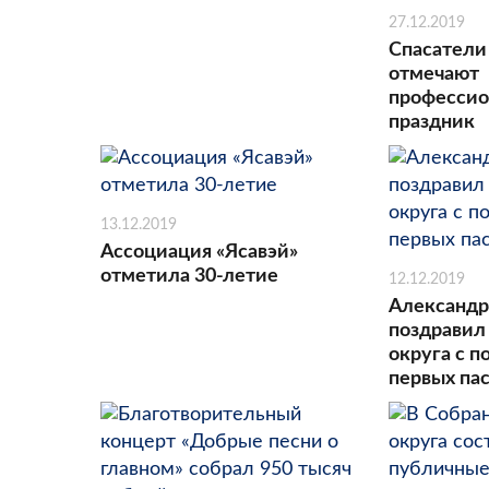
27.12.2019
Спасатели
отмечают
професси
праздник
13.12.2019
Ассоциация «Ясавэй»
отметила 30-летие
12.12.2019
Александр
поздравил
округа с 
первых па