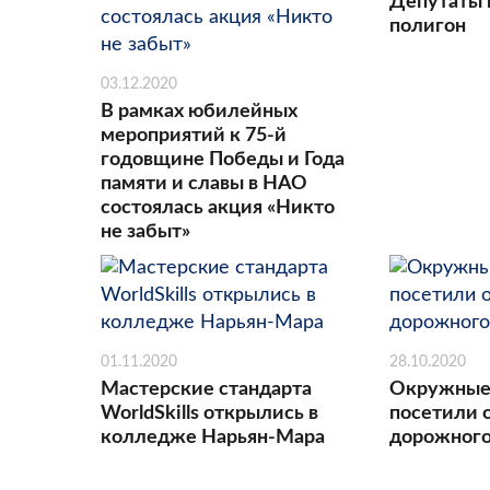
Депутаты 
полигон
03.12.2020
В рамках юбилейных
мероприятий к 75-й
годовщине Победы и Года
памяти и славы в НАО
состоялась акция «Никто
не забыт»
01.11.2020
28.10.2020
Мастерские стандарта
Окружные
WorldSkills открылись в
посетили 
колледже Нарьян-Мара
дорожного