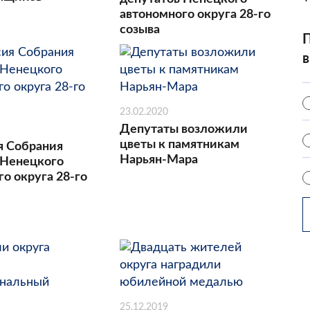
автономного округа 28-го
созыва
П
в
23.02.2020
Депутаты возложили
цветы к памятникам
я Собрания
Нарьян-Мара
 Ненецкого
о округа 28-го
25.12.2019