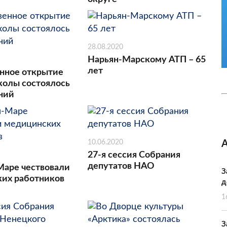
28.08.2020
Нарьян-Марскому АТП – 65
лет
нное открытие
колы состоялось
аний
10.06.2020
27-я сессия Собрания
депутатов НАО
Маре чествовали
З
их работников
д
1
З