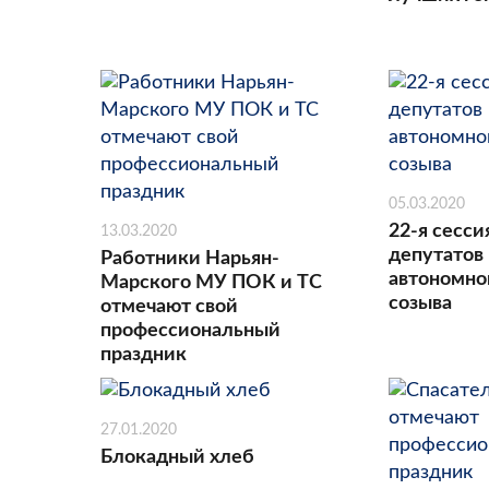
05.03.2020
22-я сесси
13.03.2020
депутатов
Работники Нарьян-
автономног
Марского МУ ПОК и ТС
созыва
отмечают свой
профессиональный
праздник
27.01.2020
Блокадный хлеб