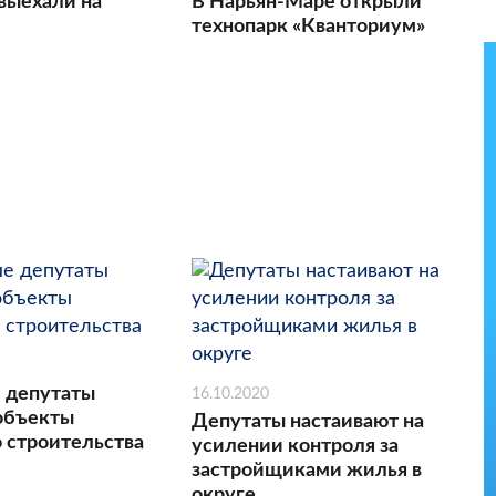
выехали на
В Нарьян-Маре открыли
технопарк «Кванториум»
 депутаты
16.10.2020
объекты
Депутаты настаивают на
 строительства
усилении контроля за
застройщиками жилья в
округе