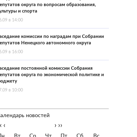
епутатов округа по вопросам образования,
ультуры и спорта
6.09 в 14:00
аседание комиссии по наградам при Собрании
епутатов Ненецкого автономного округа
6.09 в 16:00
аседание постоянной комиссии Собрания
епутатов округа по экономической политике и
юджету
7.09 в 10:00
алендарь новостей
‹
‹
›
››
Пн
Вт
Ср
Чт
Пт
Сб
Вс