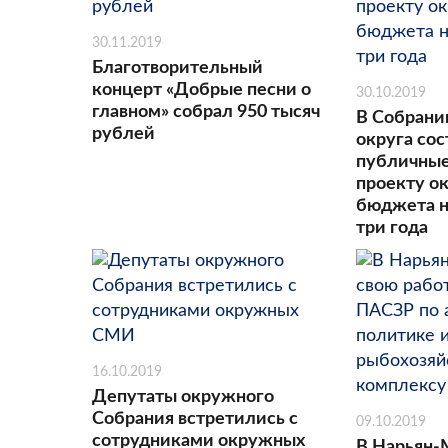
30.11.2019
Благотворительный
концерт «Добрые песни о
30.10.2019
главном» собрал 950 тысяч
В Собрани
рублей
округа со
публичные
проекту о
бюджета 
три года
16.10.2019
Депутаты окружного
Собрания встретились с
09.10.2019
сотрудниками окружных
В Нарьян-