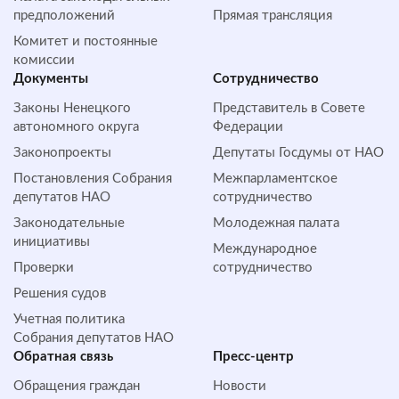
предположений
Прямая трансляция
Комитет и постоянные
комиссии
Документы
Сотрудничество
Законы Ненецкого
Представитель в Совете
автономного округа
Федерации
Законопроекты
Депутаты Госдумы от НАО
Постановления Собрания
Межпарламентское
депутатов НАО
сотрудничество
Законодательные
Молодежная палата
инициативы
Международное
Проверки
сотрудничество
Решения судов
Учетная политика
Собрания депутатов НАО
Обратная cвязь
Пресс-центр
Обращения граждан
Новости