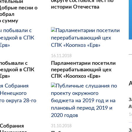
округе состоялся Тест по
ительный
истории Отечества
Добрые песни о
собрал
ю сумму
16.11.2018
побывали с
Парламентарии посетили
оездкой в СПК
перерабатывающий цех
Ерв»
СПК «Коопхоз «Ерв»
З
д
1
 Собрания
31.10.2018
З