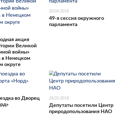
20.04.2018
49-я сессия окружного
парламента
одная акция
истории Великой
нной войны»
ь в Ненецком
м округе
оездка во Дворец
28.03.2018
орд»
Депутаты посетили Центр
природопользования НАО