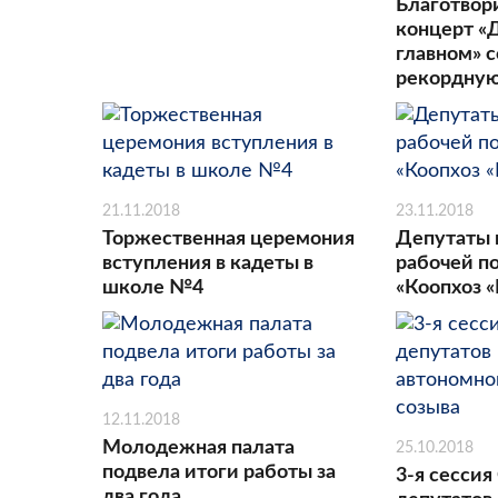
Благотвор
концерт «
главном» 
рекордну
21.11.2018
23.11.2018
Торжественная церемония
Депутаты 
вступления в кадеты в
рабочей п
школе №4
«Коопхоз «
12.11.2018
Молодежная палата
25.10.2018
подвела итоги работы за
3-я сессия
два года