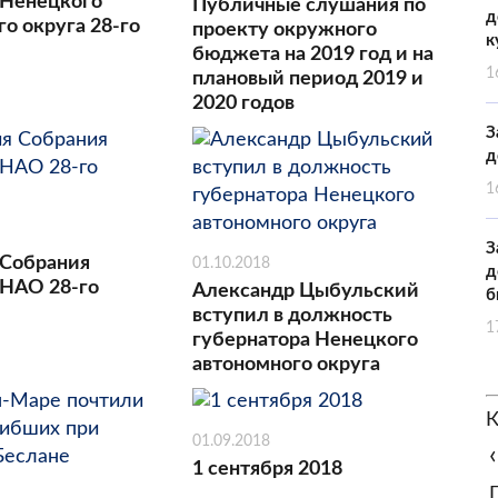
 Ненецкого
Публичные слушания по
д
о округа 28-го
проекту окружного
к
бюджета на 2019 год и на
1
плановый период 2019 и
2020 годов
З
д
1
З
 Собрания
01.10.2018
д
 НАО 28-го
Александр Цыбульский
б
вступил в должность
1
губернатора Ненецкого
автономного округа
К
01.09.2018
‹
1 сентября 2018