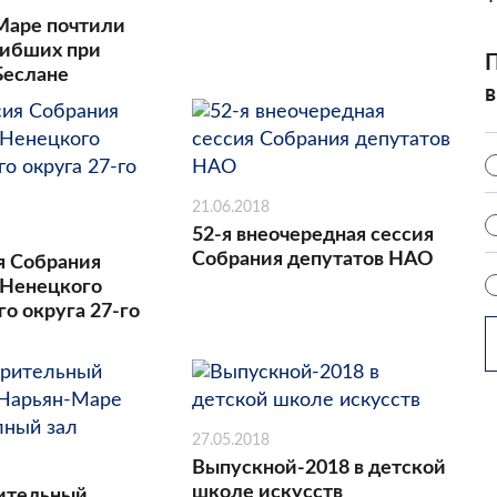
Маре почтили
гибших при
П
Беслане
в
21.06.2018
52-я внеочередная сессия
Собрания депутатов НАО
я Собрания
 Ненецкого
о округа 27-го
27.05.2018
Выпускной-2018 в детской
школе искусств
ительный