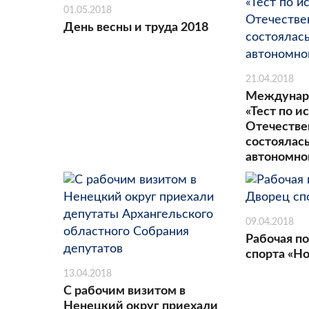
01.05.2018
День весны и труда 2018
21.04.2018
Междунар
«Тест по 
Отечестве
состоялас
автономно
09.04.2018
Рабочая п
спорта «Н
13.04.2018
С рабочим визитом в
Ненецкий округ приехали