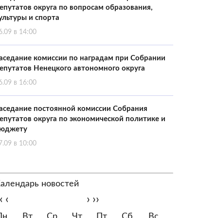
епутатов округа по вопросам образования,
ультуры и спорта
6.09 в 14:00
аседание комиссии по наградам при Собрании
епутатов Ненецкого автономного округа
6.09 в 16:00
аседание постоянной комиссии Собрания
епутатов округа по экономической политике и
юджету
7.09 в 10:00
алендарь новостей
‹
‹
›
››
Пн
Вт
Ср
Чт
Пт
Сб
Вс