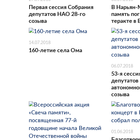
Первая сессия Собрания
В Нарьян-
депутатов НАО 28-го
память по
созыва
теракте в 
14.07.2018
160-летие села Ома
06.07.2018
53-я сесси
депутатов
автономног
созыва
01.06.2018
Благотвор