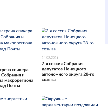
14.02.2019
7-я сессия Собрания
депутатов Ненецкого
треча спикера
автономного округа 28-го
 Собрания и
созыва
ва макрорегиона
пад Почты