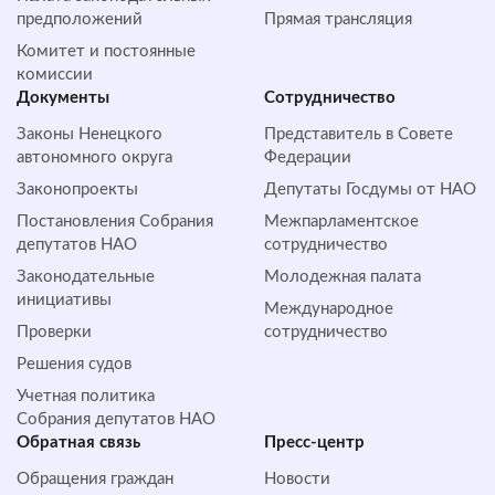
предположений
Прямая трансляция
Комитет и постоянные
комиссии
Документы
Сотрудничество
Законы Ненецкого
Представитель в Совете
автономного округа
Федерации
Законопроекты
Депутаты Госдумы от НАО
Постановления Собрания
Межпарламентское
депутатов НАО
сотрудничество
Законодательные
Молодежная палата
инициативы
Международное
Проверки
сотрудничество
Решения судов
Учетная политика
Собрания депутатов НАО
Обратная cвязь
Пресс-центр
Обращения граждан
Новости