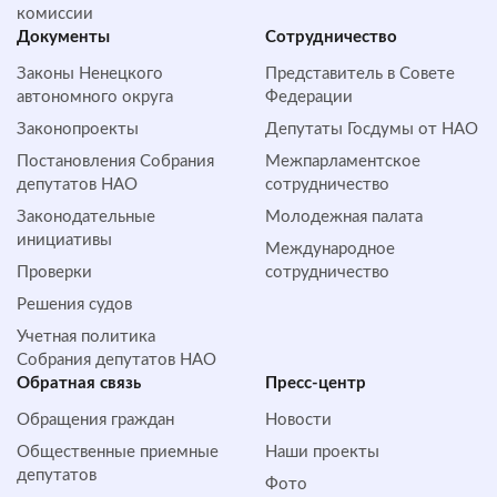
комиссии
Документы
Сотрудничество
Законы Ненецкого
Представитель в Совете
автономного округа
Федерации
Законопроекты
Депутаты Госдумы от НАО
Постановления Собрания
Межпарламентское
депутатов НАО
сотрудничество
Законодательные
Молодежная палата
инициативы
Международное
Проверки
сотрудничество
Решения судов
Учетная политика
Собрания депутатов НАО
Обратная cвязь
Пресс-центр
Обращения граждан
Новости
Общественные приемные
Наши проекты
депутатов
Фото