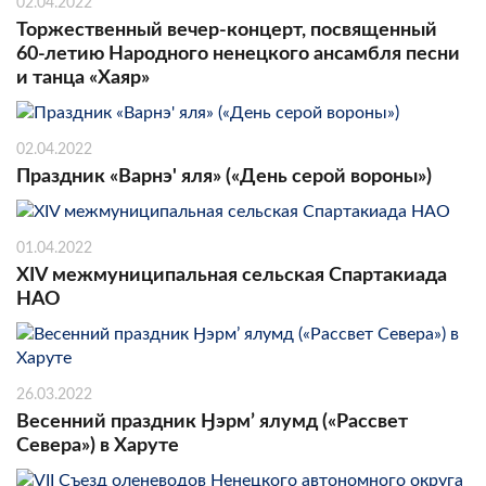
02.04.2022
Торжественный вечер-концерт, посвященный
60-летию Народного ненецкого ансамбля песни
и танца «Хаяр»
02.04.2022
Праздник «Варнэ' яля» («День серой вороны»)
01.04.2022
XIV межмуниципальная сельская Спартакиада
НАО
26.03.2022
Весенний праздник Ӈэрм’ ялумд («Рассвет
Севера») в Харуте