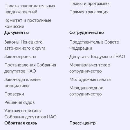
Планы и программы
Палата законодательных
предположений
Прямая трансляция
Комитет и постоянные
комиссии
Документы
Сотрудничество
Законы Ненецкого
Представитель в Совете
автономного округа
Федерации
Законопроекты
Депутаты Госдумы от НАО
Постановления Собрания
Межпарламентское
депутатов НАО
сотрудничество
Законодательные
Молодежная палата
инициативы
Международное
Проверки
сотрудничество
Решения судов
Учетная политика
Собрания депутатов НАО
Обратная cвязь
Пресс-центр