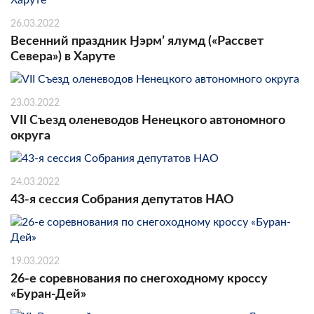
26.03.2022
Весенний праздник Ӈэрм’ ялумд («Рассвет
Севера») в Харуте
23.03.2022
VII Съезд оленеводов Ненецкого автономного
округа
24.03.2022
43-я сессия Собрания депутатов НАО
19.03.2022
26-е соревнования по снегоходному кроссу
«Буран-Дей»