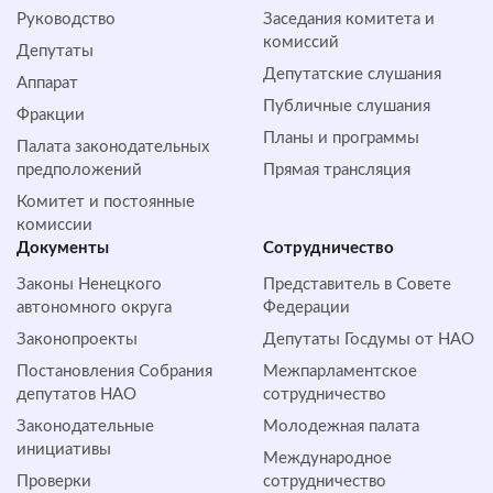
Руководство
Заседания комитета и
комиссий
Депутаты
Депутатские слушания
Аппарат
Публичные слушания
Фракции
Планы и программы
Палата законодательных
предположений
Прямая трансляция
Комитет и постоянные
комиссии
Документы
Сотрудничество
Законы Ненецкого
Представитель в Совете
автономного округа
Федерации
Законопроекты
Депутаты Госдумы от НАО
Постановления Собрания
Межпарламентское
депутатов НАО
сотрудничество
Законодательные
Молодежная палата
инициативы
Международное
Проверки
сотрудничество