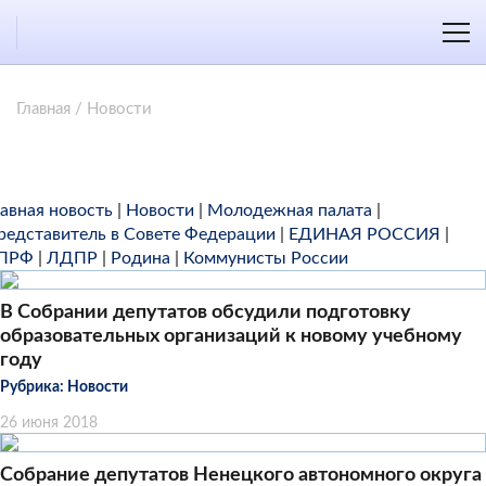
Главная
/
Новости
лавная новость
|
Новости
|
Молодежная палата
|
редставитель в Совете Федерации
|
ЕДИНАЯ РОССИЯ
|
ПРФ
|
ЛДПР
|
Родина
|
Коммунисты России
В Собрании депутатов обсудили подготовку
образовательных организаций к новому учебному
году
Рубрика:
Новости
26 июня 2018
Собрание депутатов Ненецкого автономного округа