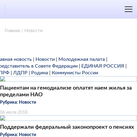
Главная
/
Новости
лавная новость
|
Новости
|
Молодежная палата
|
редставитель в Совете Федерации
|
ЕДИНАЯ РОССИЯ
|
ПРФ
|
ЛДПР
|
Родина
|
Коммунисты России
Пациентам на гемодиализе оплатят наем жилья за
пределами НАО
Рубрика:
Новости
06 июля 2018
Поддержали федеральный законопроект о пенсиях
Рубрика:
Новости