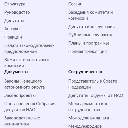
Структура
Сессии
Руководство
Заседания комитета и
комиссий
Депутаты
Депутатские слушания
Аппарат
Публичные слушания
Фракции
Планы и программы
Палата законодательных
предположений
Прямая трансляция
Комитет и постоянные
комиссии
Документы
Сотрудничество
Законы Ненецкого
Представитель в Совете
автономного округа
Федерации
Законопроекты
Депутаты Госдумы от НАО
Постановления Собрания
Межпарламентское
депутатов НАО
сотрудничество
Законодательные
Молодежная палата
инициативы
Международное