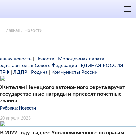
Главная
/
Новости
лавная новость
|
Новости
|
Молодежная палата
|
редставитель в Совете Федерации
|
ЕДИНАЯ РОССИЯ
|
ПРФ
|
ЛДПР
|
Родина
|
Коммунисты России
Жителям Ненецкого автономного округа вручат
государственные награды и присвоят почетные
звания
Рубрика:
Новости
20 апреля 2023
В 2022 году в адрес Уполномоченного по правам