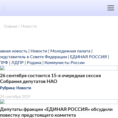
Главная
/
Новости
лавная новость
|
Новости
|
Молодежная палата
|
редставитель в Совете Федерации
|
ЕДИНАЯ РОССИЯ
|
ПРФ
|
ЛДПР
|
Родина
|
Коммунисты России
26 сентября состоится 15-я очередная сессия
Собрания депутатов НАО
Рубрика:
Новости
24 сентября 2019
Депутаты фракции «ЕДИНАЯ РОССИЯ» обсудили
повестку предстоящего комитета