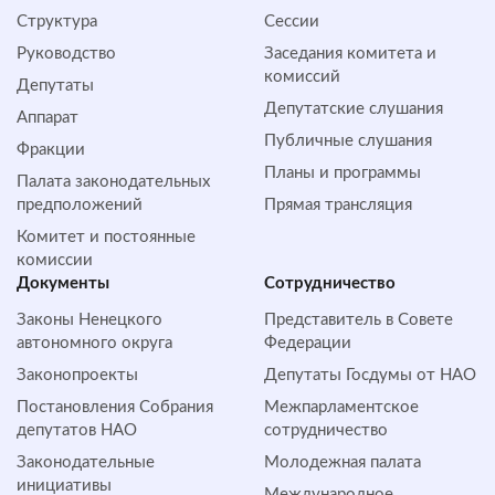
Структура
Сессии
Руководство
Заседания комитета и
комиссий
Депутаты
Депутатские слушания
Аппарат
Публичные слушания
Фракции
Планы и программы
Палата законодательных
предположений
Прямая трансляция
Комитет и постоянные
комиссии
Документы
Сотрудничество
Законы Ненецкого
Представитель в Совете
автономного округа
Федерации
Законопроекты
Депутаты Госдумы от НАО
Постановления Собрания
Межпарламентское
депутатов НАО
сотрудничество
Законодательные
Молодежная палата
инициативы
Международное