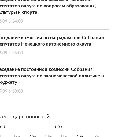
епутатов округа по вопросам образования,
ультуры и спорта
6.09 в 14:00
аседание комиссии по наградам при Собрании
епутатов Ненецкого автономного округа
6.09 в 16:00
аседание постоянной комиссии Собрания
епутатов округа по экономической политике и
юджету
7.09 в 10:00
алендарь новостей
‹
‹
›
››