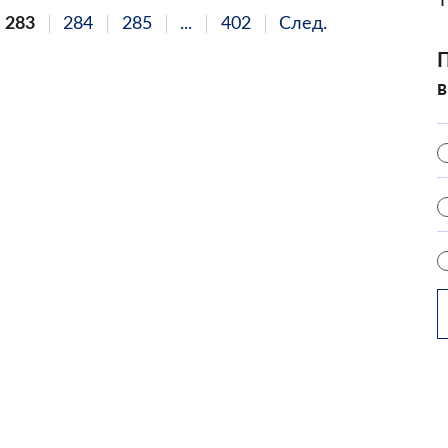
283
284
285
...
402
След.
П
в