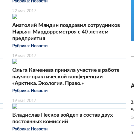
Рубрика:
Новости
22 мая 2017
Анатолий Мяндин поздравил сотрудников
Нарьян-Мардорремстроя с 40-летием
предприятия
Рубрика:
Новости
19 мая 2017
Ольга Каменева приняла участие в работе
научно-практической конференции
«Арктика. Экология. Право.»
Рубрика:
Новости
19 мая 2017
З
д
Владислав Песков войдет в состав двух
1
постоянных комиссий
Рубрика:
Новости
З