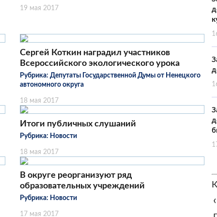
19 мая 2017
д
к
1
Сергей Коткин наградил участников
З
Всероссийского экологического урока
д
Рубрика:
Депутаты Государственной Думы от Ненецкого
1
автономного округа
18 мая 2017
З
д
Итоги публичных слушаний
б
Рубрика:
Новости
1
18 мая 2017
В округе реорганизуют ряд
К
образовательных учреждений
Рубрика:
Новости
‹
17 мая 2017