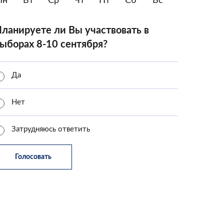
Пн
Вт
Ср
Чт
Пт
Сб
Вс
ланируете ли Вы участвовать в
ыборах 8-10 сентября?
Да
Нет
Затрудняюсь ответить