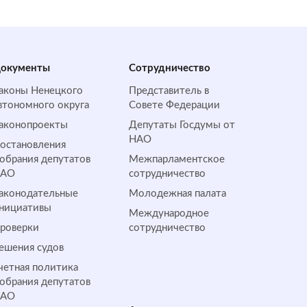
окументы
Сотрудничество
аконы Ненецкого
Представитель в
втономного округа
Совете Федерации
аконопроекты
Депутаты Госдумы от
НАО
остановления
обрания депутатов
Межпарламентское
НАО
сотрудничество
аконодательные
Молодежная палата
нициативы
Международное
роверки
сотрудничество
ешения судов
четная политика
обрания депутатов
НАО