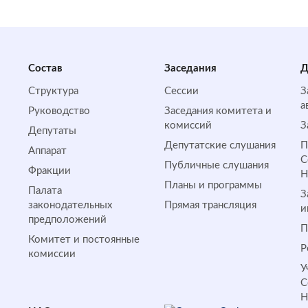
Состав
Заседания
Д
Структура
Сессии
З
а
Руководство
Заседания комитета и
комиссий
З
Депутаты
Депутатские слушания
П
Аппарат
С
Публичные слушания
Фракции
Планы и программы
Палата
З
законодательных
Прямая трансляция
и
предположений
П
Комитет и постоянные
Р
комиссии
У
С