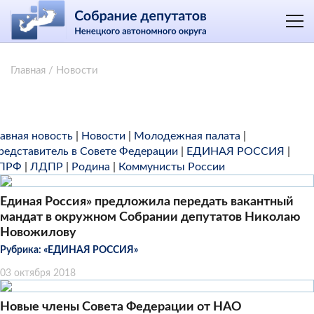
Главная
/
Новости
лавная новость
|
Новости
|
Молодежная палата
|
редставитель в Совете Федерации
|
ЕДИНАЯ РОССИЯ
|
ПРФ
|
ЛДПР
|
Родина
|
Коммунисты России
Единая Россия» предложила передать вакантный
мандат в окружном Собрании депутатов Николаю
Новожилову
Рубрика:
«ЕДИНАЯ РОССИЯ»
03 октября 2018
Новые члены Совета Федерации от НАО