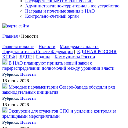
Государственные символы России
Административно-территориальное устройство
Награды и почетные звания в НАО
Контрольно-счетный орган
Главная
/
Новости
Главная новость
|
Новости
|
Молодежная палата
|
Представитель в Совете Федерации
|
ЕДИНАЯ РОССИЯ
|
КПРФ
|
ЛДПР
|
Родина
|
Коммунисты России
В НАО планируют принять новый закон о
перераспределении полномочий между уровнями власти
Рубрика:
Новости
18 июня 2026
Молодые парламентарии Северо-Запада обсудили ряд
законодательных инициатив
Рубрика:
Новости
18 июня 2026
Экскурсии для студентов СПО и усиление контроля за
зрелищными мероприятиями
Рубрика:
Новости