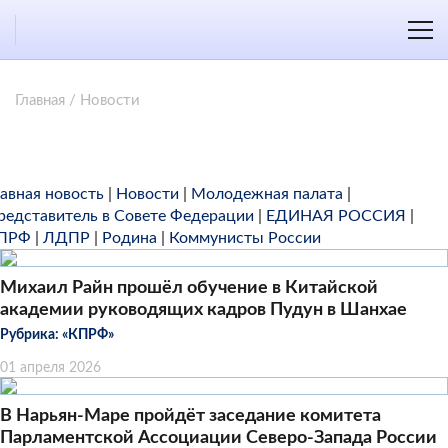
Главная
/
Новости
лавная новость
|
Новости
|
Молодежная палата
|
редставитель в Совете Федерации
|
ЕДИНАЯ РОССИЯ
|
ПРФ
|
ЛДПР
|
Родина
|
Коммунисты России
Михаил Райн прошёл обучение в Китайской
академии руководящих кадров Пудун в Шанхае
Рубрика:
«КПРФ»
01 апреля 2026
В Нарьян-Маре пройдёт заседание комитета
Парламентской Ассоциации Северо-Запада России