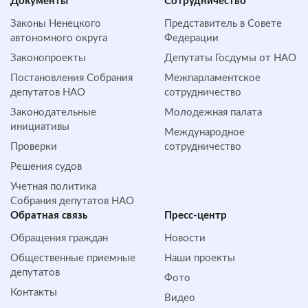
Документы
Сотрудничество
Законы Ненецкого
Представитель в Совете
автономного округа
Федерации
Законопроекты
Депутаты Госдумы от НАО
Постановления Собрания
Межпарламентское
депутатов НАО
сотрудничество
Законодательные
Молодежная палата
инициативы
Международное
Проверки
сотрудничество
Решения судов
Учетная политика
Собрания депутатов НАО
Обратная cвязь
Пресс-центр
Обращения граждан
Новости
Общественные приемные
Наши проекты
депутатов
Фото
Контакты
Видео