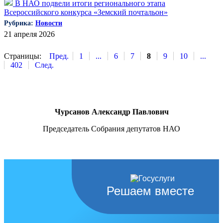
В НАО подвели итоги регионального этапа
Всероссийского конкурса «Земский почтальон»
Рубрика:
Новости
21 апреля 2026
Страницы:
Пред.
1
...
6
7
8
9
10
...
402
След.
Чурсанов Александр Павлович
Председатель Собрания депутатов НАО
Решаем вместе