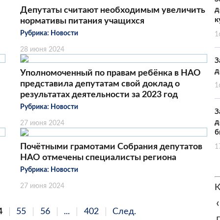
Депутаты считают необходимым увеличить
д
к
нормативы питания учащихся
Рубрика:
Новости
1
28 июня 2024
З
д
Уполномоченный по правам ребёнка в НАО
представила депутатам свой доклад о
1
результатах деятельности за 2023 год
Рубрика:
Новости
З
д
27 июня 2024
б
Почётными грамотами Собрания депутатов
1
НАО отмечены специалисты региона
Рубрика:
Новости
27 июня 2024
К
‹
4
55
56
...
402
След.