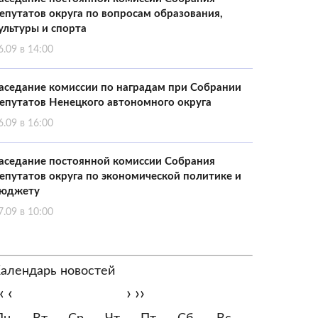
епутатов округа по вопросам образования,
ультуры и спорта
6.09 в 14:00
аседание комиссии по наградам при Собрании
епутатов Ненецкого автономного округа
6.09 в 16:00
аседание постоянной комиссии Собрания
епутатов округа по экономической политике и
юджету
7.09 в 10:00
алендарь новостей
‹
‹
›
››