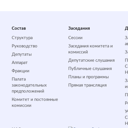
Состав
Заседания
Д
Структура
Сессии
З
а
Руководство
Заседания комитета и
комиссий
З
Депутаты
Депутатские слушания
П
Аппарат
С
Публичные слушания
Фракции
Планы и программы
Палата
З
законодательных
Прямая трансляция
и
предположений
П
Комитет и постоянные
Р
комиссии
У
С