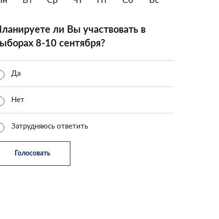
Пн
Вт
Ср
Чт
Пт
Сб
Вс
ланируете ли Вы участвовать в
ыборах 8-10 сентября?
Да
Нет
Затрудняюсь ответить