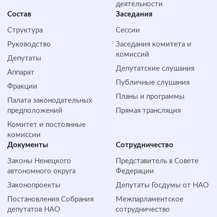
деятельности
Состав
Заседания
Структура
Сессии
Руководство
Заседания комитета и
комиссий
Депутаты
Депутатские слушания
Аппарат
Публичные слушания
Фракции
Планы и программы
Палата законодательных
предположений
Прямая трансляция
Комитет и постоянные
комиссии
Документы
Сотрудничество
Законы Ненецкого
Представитель в Совете
автономного округа
Федерации
Законопроекты
Депутаты Госдумы от НАО
Постановления Собрания
Межпарламентское
депутатов НАО
сотрудничество