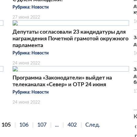
д
Рубрика:
Новости
к
27 июня 2022
1
Депутаты согласовали 23 кандидатуры для
З
награждения Почетной грамотой окружного
д
парламента
Рубрика:
Новости
1
24 июня 2022
З
д
Программа «Законодатели» выйдет на
б
телеканалах «Север» и ОТР 24 июня
1
Рубрика:
Новости
24 июня 2022
К
105
106
107
...
402
След.
‹