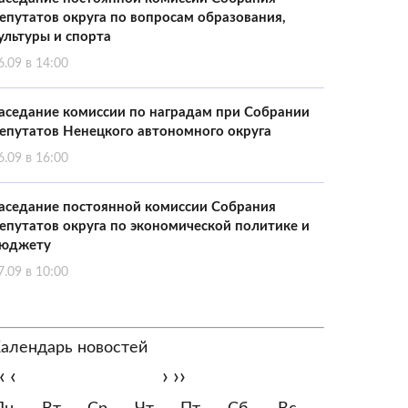
епутатов округа по вопросам образования,
ультуры и спорта
6.09 в 14:00
аседание комиссии по наградам при Собрании
епутатов Ненецкого автономного округа
6.09 в 16:00
аседание постоянной комиссии Собрания
епутатов округа по экономической политике и
юджету
7.09 в 10:00
алендарь новостей
‹
‹
›
››