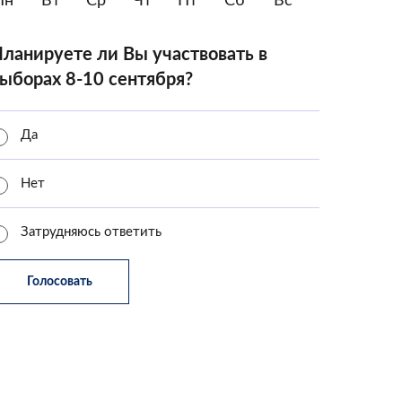
Пн
Вт
Ср
Чт
Пт
Сб
Вс
ланируете ли Вы участвовать в
ыборах 8-10 сентября?
Да
Нет
Затрудняюсь ответить