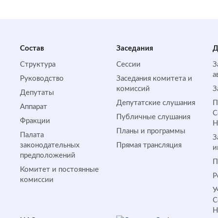
Состав
Заседания
Д
Структура
Сессии
З
а
Руководство
Заседания комитета и
комиссий
З
Депутаты
Депутатские слушания
П
Аппарат
С
Публичные слушания
Фракции
Планы и программы
Палата
З
законодательных
Прямая трансляция
и
предположений
П
Комитет и постоянные
Р
комиссии
У
С