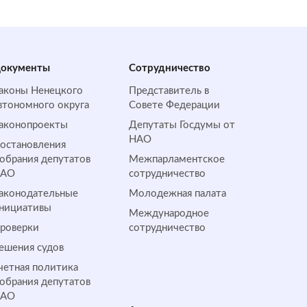
окументы
Сотрудничество
аконы Ненецкого
Представитель в
втономного округа
Совете Федерации
аконопроекты
Депутаты Госдумы от
НАО
остановления
обрания депутатов
Межпарламентское
НАО
сотрудничество
аконодательные
Молодежная палата
нициативы
Международное
роверки
сотрудничество
ешения судов
четная политика
обрания депутатов
НАО