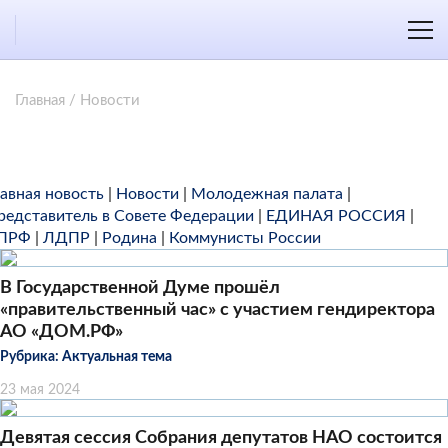
Главная
/
Новости
лавная новость
|
Новости
|
Молодежная палата
|
редставитель в Совете Федерации
|
ЕДИНАЯ РОССИЯ
|
ПРФ
|
ЛДПР
|
Родина
|
Коммунисты России
В Государственной Думе прошёл
«правительственный час» с участием гендиректора
АО «ДОМ.РФ»
Рубрика:
Актуальная тема
23 мая 2024
Девятая сессия Собрания депутатов НАО состоится