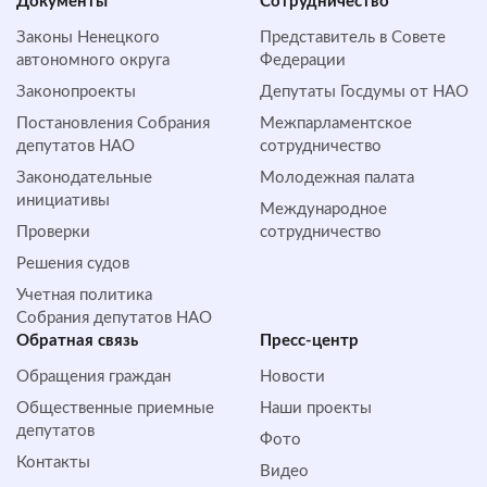
Документы
Сотрудничество
Законы Ненецкого
Представитель в Совете
автономного округа
Федерации
Законопроекты
Депутаты Госдумы от НАО
Постановления Собрания
Межпарламентское
депутатов НАО
сотрудничество
Законодательные
Молодежная палата
инициативы
Международное
Проверки
сотрудничество
Решения судов
Учетная политика
Собрания депутатов НАО
Обратная cвязь
Пресс-центр
Обращения граждан
Новости
Общественные приемные
Наши проекты
депутатов
Фото
Контакты
Видео