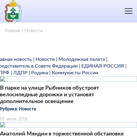
Главная
/
Новости
лавная новость
|
Новости
|
Молодежная палата
|
редставитель в Совете Федерации
|
ЕДИНАЯ РОССИЯ
|
ПРФ
|
ЛДПР
|
Родина
|
Коммунисты России
В парке на улице Рыбников обустроят
велосипедные дорожки и установят
дополнительное освещение
Рубрика:
Новости
01 июня 2018
Анатолий Мяндин в торжественной обстановке