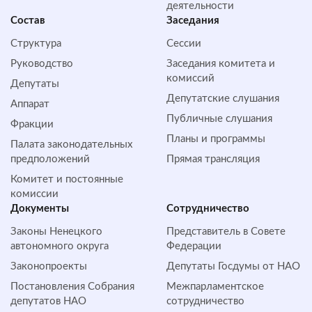
деятельности
Состав
Заседания
Структура
Сессии
Руководство
Заседания комитета и
комиссий
Депутаты
Депутатские слушания
Аппарат
Публичные слушания
Фракции
Планы и программы
Палата законодательных
предположений
Прямая трансляция
Комитет и постоянные
комиссии
Документы
Сотрудничество
Законы Ненецкого
Представитель в Совете
автономного округа
Федерации
Законопроекты
Депутаты Госдумы от НАО
Постановления Собрания
Межпарламентское
депутатов НАО
сотрудничество