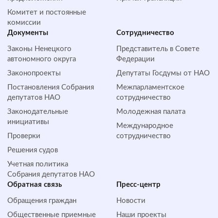
Комитет и постоянные
комиссии
Документы
Сотрудничество
Законы Ненецкого
Представитель в Совете
автономного округа
Федерации
Законопроекты
Депутаты Госдумы от НАО
Постановления Собрания
Межпарламентское
депутатов НАО
сотрудничество
Законодательные
Молодежная палата
инициативы
Международное
Проверки
сотрудничество
Решения судов
Учетная политика
Собрания депутатов НАО
Обратная cвязь
Пресс-центр
Обращения граждан
Новости
Общественные приемные
Наши проекты