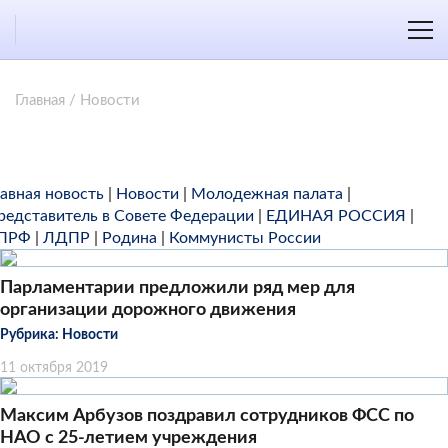
Главная
/
Новости
лавная новость
|
Новости
|
Молодежная палата
|
редставитель в Совете Федерации
|
ЕДИНАЯ РОССИЯ
|
ПРФ
|
ЛДПР
|
Родина
|
Коммунисты России
Парламентарии предложили ряд мер для
организации дорожного движения
Рубрика:
Новости
11 октября 2019
Максим Арбузов поздравил сотрудников ФСС по
НАО с 25-летием учреждения