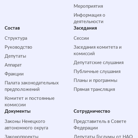
Мероприятия
Информация о
деятельности
Состав
Заседания
Структура
Сессии
Руководство
Заседания комитета и
комиссий
Депутаты
Депутатские слушания
Аппарат
Публичные слушания
Фракции
Планы и программы
Палата законодательных
предположений
Прямая трансляция
Комитет и постоянные
комиссии
Документы
Сотрудничество
Законы Ненецкого
Представитель в Совете
автономного округа
Федерации
Законопроекты
Депутаты Госдумы от НАО