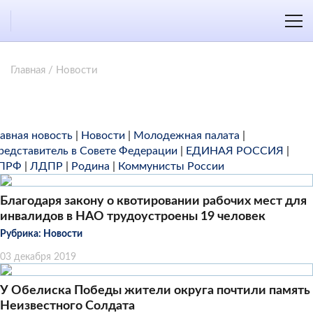
Главная
/
Новости
лавная новость
|
Новости
|
Молодежная палата
|
редставитель в Совете Федерации
|
ЕДИНАЯ РОССИЯ
|
ПРФ
|
ЛДПР
|
Родина
|
Коммунисты России
Благодаря закону о квотировании рабочих мест для
инвалидов в НАО трудоустроены 19 человек
Рубрика:
Новости
03 декабря 2019
У Обелиска Победы жители округа почтили память
Неизвестного Солдата