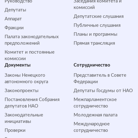
Руководство
Заседания комитета и
комиссий
Депутаты
Депутатские слушания
Аппарат
Публичные слушания
Фракции
Планы и программы
Палата законодательных
предположений
Прямая трансляция
Комитет и постоянные
комиссии
Документы
Сотрудничество
Законы Ненецкого
Представитель в Совете
автономного округа
Федерации
Законопроекты
Депутаты Госдумы от НАО
Постановления Собрания
Межпарламентское
депутатов НАО
сотрудничество
Законодательные
Молодежная палата
инициативы
Международное
Проверки
сотрудничество