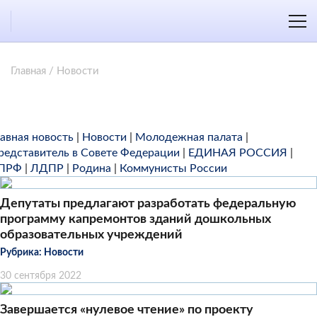
Главная
/
Новости
лавная новость
|
Новости
|
Молодежная палата
|
редставитель в Совете Федерации
|
ЕДИНАЯ РОССИЯ
|
ПРФ
|
ЛДПР
|
Родина
|
Коммунисты России
Депутаты предлагают разработать федеральную
программу капремонтов зданий дошкольных
образовательных учреждений
Рубрика:
Новости
30 сентября 2022
Завершается «нулевое чтение» по проекту