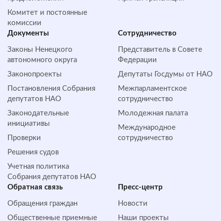
Комитет и постоянные
комиссии
Документы
Сотрудничество
Законы Ненецкого
Представитель в Совете
автономного округа
Федерации
Законопроекты
Депутаты Госдумы от НАО
Постановления Собрания
Межпарламентское
депутатов НАО
сотрудничество
Законодательные
Молодежная палата
инициативы
Международное
Проверки
сотрудничество
Решения судов
Учетная политика
Собрания депутатов НАО
Обратная cвязь
Пресс-центр
Обращения граждан
Новости
Общественные приемные
Наши проекты