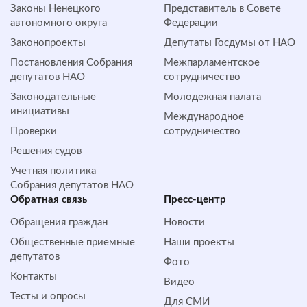
Законы Ненецкого
Представитель в Совете
автономного округа
Федерации
Законопроекты
Депутаты Госдумы от НАО
Постановления Собрания
Межпарламентское
депутатов НАО
сотрудничество
Законодательные
Молодежная палата
инициативы
Международное
Проверки
сотрудничество
Решения судов
Учетная политика
Собрания депутатов НАО
Обратная cвязь
Пресс-центр
Обращения граждан
Новости
Общественные приемные
Наши проекты
депутатов
Фото
Контакты
Видео
Тесты и опросы
Для СМИ