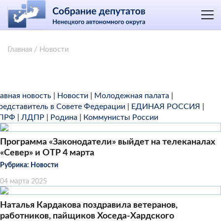
Главная
/
Новости
лавная новость
|
Новости
|
Молодежная палата
|
редставитель в Совете Федерации
|
ЕДИНАЯ РОССИЯ
|
ПРФ
|
ЛДПР
|
Родина
|
Коммунисты России
Программа «Законодатели» выйдет на телеканалах
«Север» и ОТР 4 марта
Рубрика:
Новости
04 марта 2025
Наталья Кардакова поздравила ветеранов,
работников, пайщиков Хоседа-Хардского