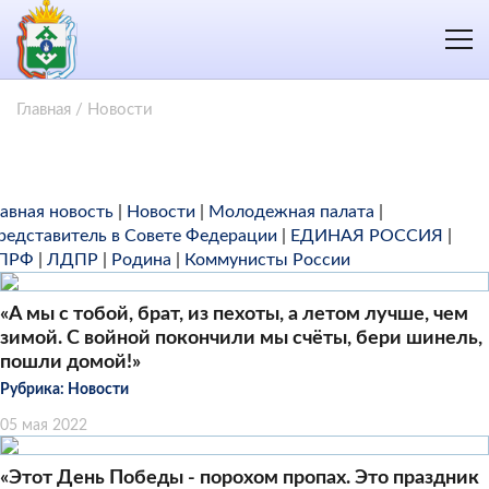
Главная
/
Новости
лавная новость
|
Новости
|
Молодежная палата
|
редставитель в Совете Федерации
|
ЕДИНАЯ РОССИЯ
|
ПРФ
|
ЛДПР
|
Родина
|
Коммунисты России
«А мы с тобой, брат, из пехоты, а летом лучше, чем
зимой. С войной покончили мы счёты, бери шинель,
пошли домой!»
Рубрика:
Новости
05 мая 2022
«Этот День Победы - порохом пропах. Это праздник