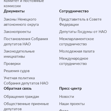
Комитет и постоянные
комиссии
Документы
Сотрудничество
Законы Ненецкого
Представитель в Совете
автономного округа
Федерации
Законопроекты
Депутаты Госдумы от НАО
Постановления Собрания
Межпарламентское
депутатов НАО
сотрудничество
Законодательные
Молодежная палата
инициативы
Международное
Проверки
сотрудничество
Решения судов
Учетная политика
Собрания депутатов НАО
Обратная cвязь
Пресс-центр
Обращения граждан
Новости
Общественные приемные
Наши проекты
депутатов