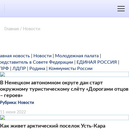
Главная
/
Новости
лавная новость
|
Новости
|
Молодежная палата
|
редставитель в Совете Федерации
|
ЕДИНАЯ РОССИЯ
|
ПРФ
|
ЛДПР
|
Родина
|
Коммунисты России
В Ненецком автономном округе дан старт
окружному туристическому слёту «Дорогами отцов
– героев»
Рубрика:
Новости
11 июня 2022
Как живет арктический поселок Усть-Кара