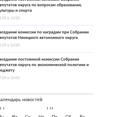
епутатов округа по вопросам образования,
ультуры и спорта
6.09 в 14:00
аседание комиссии по наградам при Собрании
епутатов Ненецкого автономного округа
6.09 в 16:00
аседание постоянной комиссии Собрания
епутатов округа по экономической политике и
юджету
7.09 в 10:00
алендарь новостей
‹
‹
›
››