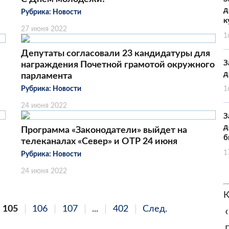
д
Рубрика:
Новости
к
27 июня 2022
1
Депутаты согласовали 23 кандидатуры для
З
награждения Почетной грамотой окружного
д
парламента
Рубрика:
Новости
1
24 июня 2022
З
д
Программа «Законодатели» выйдет на
б
телеканалах «Север» и ОТР 24 июня
1
Рубрика:
Новости
24 июня 2022
К
105
106
107
...
402
След.
‹