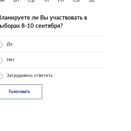
Пн
Вт
Ср
Чт
Пт
Сб
Вс
ланируете ли Вы участвовать в
ыборах 8-10 сентября?
Да
Нет
Затрудняюсь ответить