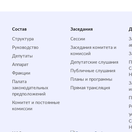
Состав
Заседания
Д
Структура
Сессии
З
а
Руководство
Заседания комитета и
комиссий
З
Депутаты
Депутатские слушания
П
Аппарат
С
Публичные слушания
Фракции
Планы и программы
Палата
З
законодательных
Прямая трансляция
и
предположений
П
Комитет и постоянные
Р
комиссии
У
С