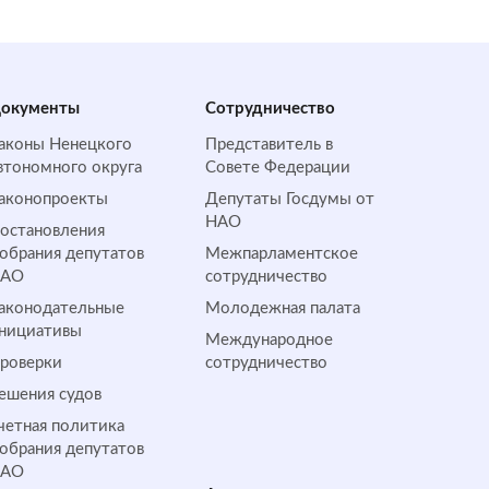
окументы
Сотрудничество
аконы Ненецкого
Представитель в
втономного округа
Совете Федерации
аконопроекты
Депутаты Госдумы от
НАО
остановления
обрания депутатов
Межпарламентское
НАО
сотрудничество
аконодательные
Молодежная палата
нициативы
Международное
роверки
сотрудничество
ешения судов
четная политика
обрания депутатов
НАО