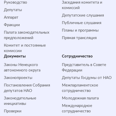
Руководство
Заседания комитета и
комиссий
Депутаты
Депутатские слушания
Аппарат
Публичные слушания
Фракции
Планы и программы
Палата законодательных
предположений
Прямая трансляция
Комитет и постоянные
комиссии
Документы
Сотрудничество
Законы Ненецкого
Представитель в Совете
автономного округа
Федерации
Законопроекты
Депутаты Госдумы от НАО
Постановления Собрания
Межпарламентское
депутатов НАО
сотрудничество
Законодательные
Молодежная палата
инициативы
Международное
Проверки
сотрудничество