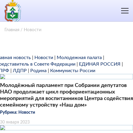
Главная
/
Новости
лавная новость
|
Новости
|
Молодежная палата
|
редставитель в Совете Федерации
|
ЕДИНАЯ РОССИЯ
|
ПРФ
|
ЛДПР
|
Родина
|
Коммунисты России
Молодёжный парламент при Собрании депутатов
НАО продолжает цикл профориентационных
мероприятий для воспитанников Центра содействия
семейному устройству «Наш дом»
Рубрика:
Новости
30 января 2023