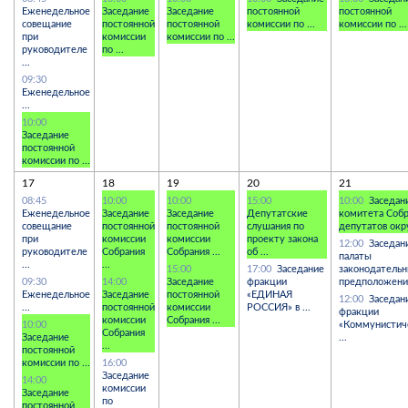
Еженедельное
Заседание
Заседание
постоянной
постоянной
совещание
постоянной
постоянной
комиссии по ...
комиссии по ...
при
комиссии
комиссии по ...
руководителе
по ...
...
09:30
Еженедельное
...
10:00
Заседание
постоянной
комиссии по ...
17
18
19
20
21
08:45
10:00
10:00
15:00
10:00
Заседан
Еженедельное
Заседание
Заседание
Депутатские
комитета Собр
совещание
постоянной
постоянной
слушания по
депутатов окру
при
комиссии
комиссии
проекту закона
12:00
Заседан
руководителе
Собрания
Собрания ...
об ...
палаты
...
...
15:00
17:00
Заседание
законодатель
09:30
14:00
Заседание
фракции
предположений
Еженедельное
Заседание
постоянной
«ЕДИНАЯ
12:00
Заседан
...
постоянной
комиссии
РОССИЯ» в ...
фракции
комиссии
Собрания ...
10:00
«Коммунистич
Собрания
Заседание
...
...
постоянной
комиссии по ...
16:00
Заседание
14:00
комиссии
Заседание
по
постоянной