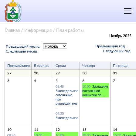
Главная
/
Информация
/
План работы
Ноябрь 2025
Предыдущий год
|
Предыдущий месяц
Следующий год
Следующий месяц
Понедельник
Вторник
Среда
Четверг
Пятница
27
28
29
30
31
3
4
5
6
7
08:45
10:00
Заседание
Еженедельное
постоянной
совещание
комиссии по ...
при
руководителе
...
09:30
Еженедельное
...
10
11
12
13
14
08:45
10:00
10:00
10:00
Заседание
10:00
Заседан