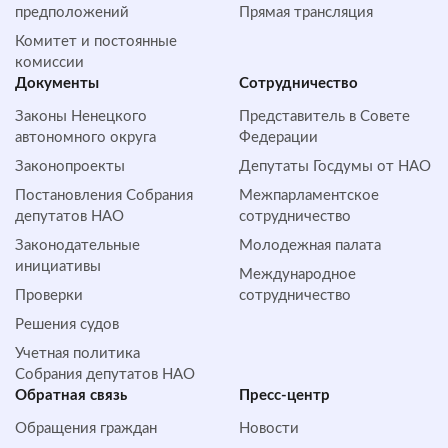
предположений
Прямая трансляция
Комитет и постоянные
комиссии
Документы
Сотрудничество
Законы Ненецкого
Представитель в Совете
автономного округа
Федерации
Законопроекты
Депутаты Госдумы от НАО
Постановления Собрания
Межпарламентское
депутатов НАО
сотрудничество
Законодательные
Молодежная палата
инициативы
Международное
Проверки
сотрудничество
Решения судов
Учетная политика
Собрания депутатов НАО
Обратная cвязь
Пресс-центр
Обращения граждан
Новости