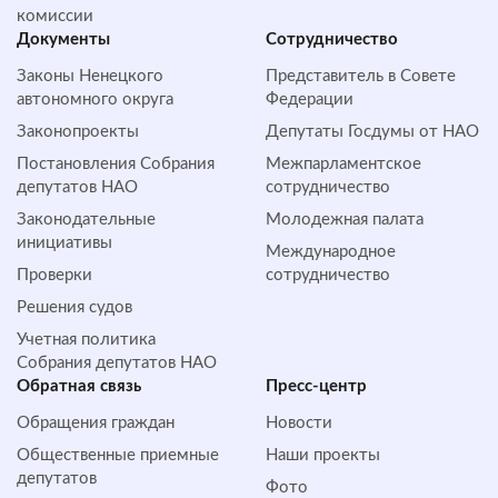
комиссии
Документы
Сотрудничество
Законы Ненецкого
Представитель в Совете
автономного округа
Федерации
Законопроекты
Депутаты Госдумы от НАО
Постановления Собрания
Межпарламентское
депутатов НАО
сотрудничество
Законодательные
Молодежная палата
инициативы
Международное
Проверки
сотрудничество
Решения судов
Учетная политика
Собрания депутатов НАО
Обратная cвязь
Пресс-центр
Обращения граждан
Новости
Общественные приемные
Наши проекты
депутатов
Фото