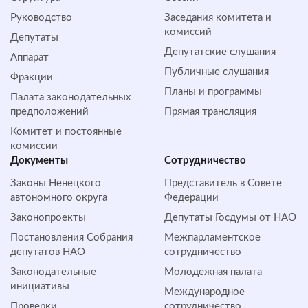
Руководство
Заседания комитета и
комиссий
Депутаты
Депутатские слушания
Аппарат
Публичные слушания
Фракции
Планы и программы
Палата законодательных
предположений
Прямая трансляция
Комитет и постоянные
комиссии
Документы
Сотрудничество
Законы Ненецкого
Представитель в Совете
автономного округа
Федерации
Законопроекты
Депутаты Госдумы от НАО
Постановления Собрания
Межпарламентское
депутатов НАО
сотрудничество
Законодательные
Молодежная палата
инициативы
Международное
Проверки
сотрудничество