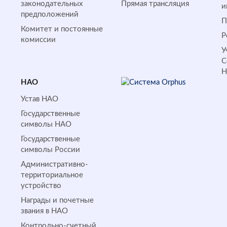
законодательных
Прямая трансляция
и
предположений
П
Комитет и постоянные
Р
комиссии
У
С
НАО
Устав НАО
Государственные
символы НАО
Государственные
символы России
Административно-
территориальное
устройство
Награды и почетные
звания в НАО
Контрольно-счетный