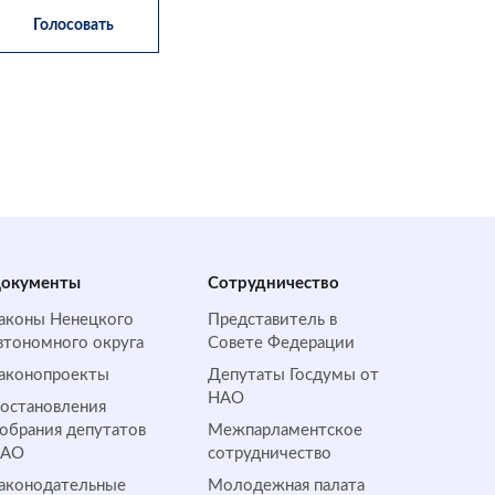
окументы
Сотрудничество
аконы Ненецкого
Представитель в
втономного округа
Совете Федерации
аконопроекты
Депутаты Госдумы от
НАО
остановления
обрания депутатов
Межпарламентское
НАО
сотрудничество
аконодательные
Молодежная палата