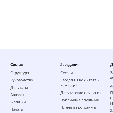
Состав
Заседания
Д
Структура
Сессии
З
а
Руководство
Заседания комитета и
комиссий
З
Депутаты
Депутатские слушания
П
Аппарат
С
Публичные слушания
Фракции
Планы и программы
Палата
З