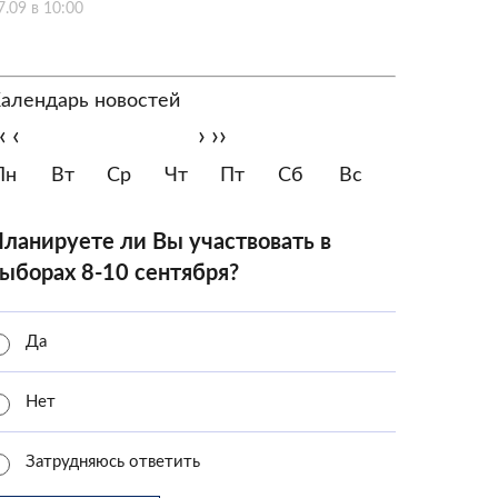
7.09 в 10:00
алендарь новостей
‹
‹
›
››
Пн
Вт
Ср
Чт
Пт
Сб
Вс
ланируете ли Вы участвовать в
ыборах 8-10 сентября?
Да
Нет
Затрудняюсь ответить