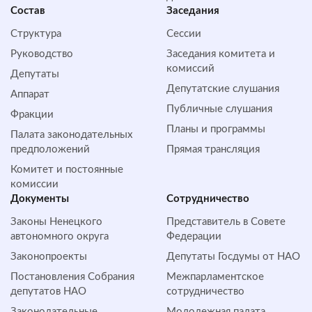
Состав
Заседания
Структура
Сессии
Руководство
Заседания комитета и
комиссий
Депутаты
Депутатские слушания
Аппарат
Публичные слушания
Фракции
Планы и программы
Палата законодательных
предположений
Прямая трансляция
Комитет и постоянные
комиссии
Документы
Сотрудничество
Законы Ненецкого
Представитель в Совете
автономного округа
Федерации
Законопроекты
Депутаты Госдумы от НАО
Постановления Собрания
Межпарламентское
депутатов НАО
сотрудничество
Законодательные
Молодежная палата