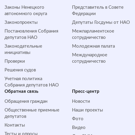
Законы Ненецкого
Представитель в Совете
автономного округа
Федерации
Законопроекты
Депутаты Госдумы от НАО
Постановления Собрания
Межпарламентское
депутатов НАО
сотрудничество
Законодательные
Молодежная палата
инициативы
Международное
Проверки
сотрудничество
Решения судов
Учетная политика
Собрания депутатов НАО
Обратная cвязь
Пресс-центр
Обращения граждан
Новости
Общественные приемные
Наши проекты
депутатов
Фото
Контакты
Видео
Тесты и опросы