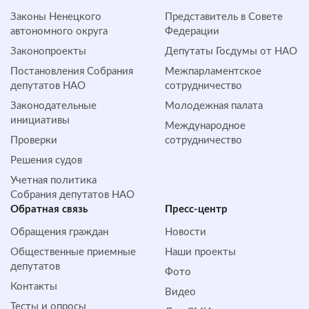
Законы Ненецкого
Представитель в Совете
автономного округа
Федерации
Законопроекты
Депутаты Госдумы от НАО
Постановления Собрания
Межпарламентское
депутатов НАО
сотрудничество
Законодательные
Молодежная палата
инициативы
Международное
Проверки
сотрудничество
Решения судов
Учетная политика
Собрания депутатов НАО
Обратная cвязь
Пресс-центр
Обращения граждан
Новости
Общественные приемные
Наши проекты
депутатов
Фото
Контакты
Видео
Тесты и опросы