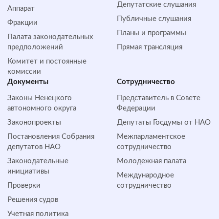
Депутатские слушания
Аппарат
Публичные слушания
Фракции
Планы и программы
Палата законодательных
предположений
Прямая трансляция
Комитет и постоянные
комиссии
Документы
Сотрудничество
Законы Ненецкого
Представитель в Совете
автономного округа
Федерации
Законопроекты
Депутаты Госдумы от НАО
Постановления Собрания
Межпарламентское
депутатов НАО
сотрудничество
Законодательные
Молодежная палата
инициативы
Международное
Проверки
сотрудничество
Решения судов
Учетная политика