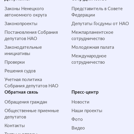
Законы Ненецкого
Представитель в Совете
автономного округа
Федерации
Законопроекты
Депутаты Госдумы от НАО
Постановления Собрания
Межпарламентское
депутатов НАО
сотрудничество
Законодательные
Молодежная палата
инициативы
Международное
Проверки
сотрудничество
Решения судов
Учетная политика
Собрания депутатов НАО
Обратная cвязь
Пресс-центр
Обращения граждан
Новости
Общественные приемные
Наши проекты
депутатов
Фото
Контакты
Видео