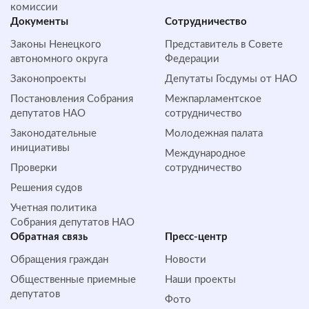
комиссии
Документы
Сотрудничество
Законы Ненецкого
Представитель в Совете
автономного округа
Федерации
Законопроекты
Депутаты Госдумы от НАО
Постановления Собрания
Межпарламентское
депутатов НАО
сотрудничество
Законодательные
Молодежная палата
инициативы
Международное
Проверки
сотрудничество
Решения судов
Учетная политика
Собрания депутатов НАО
Обратная cвязь
Пресс-центр
Обращения граждан
Новости
Общественные приемные
Наши проекты
депутатов
Фото