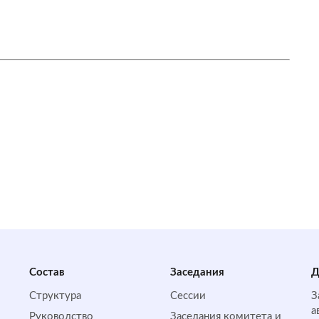
Состав
Заседания
Д
Структура
Сессии
З
а
Руководство
Заседания комитета и