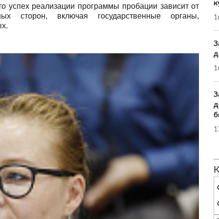
к
что успех реализации программы пробации зависит от
ных сторон, включая государственные органы,
1
х.
З
д
1
З
д
б
1
К