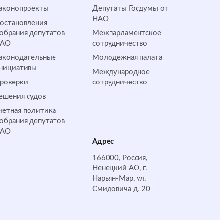
аконопроекты
Депутаты Госдумы от
НАО
остановления
обрания депутатов
Межпарламентское
НАО
сотрудничество
аконодательные
Молодежная палата
нициативы
Международное
роверки
сотрудничество
ешения судов
четная политика
обрания депутатов
НАО
Адрес
166000, Россия,
Ненецкий АО, г.
Нарьян-Мар, ул.
Смидовича д. 20