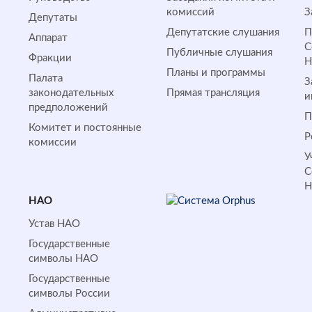
комиссий
З
Депутаты
Депутатские слушания
П
Аппарат
С
Публичные слушания
Фракции
Планы и программы
Палата
З
законодательных
Прямая трансляция
и
предположений
П
Комитет и постоянные
Р
комиссии
У
С
НАО
Устав НАО
Государственные
символы НАО
Государственные
символы России