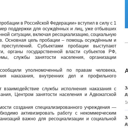
пробации в Российской Федерации» вступил в силу с 1
 мер поддержки для осуждённых и лиц, уже отбывших
енной ситуации, включая ресоциализацию, социальную
ов. Основная цель пробации – помощь осуждённым и
преступлений. Субъектами пробации выступают
и, органы государственной власти субъектов РФ,
темы, службы занятости населения, организации
сообщили уполномоченный по правам человека,
ения наказания, внутренних дел и профильного
З
т взаимодействие службы исполнения наказания с
ания, Центром занятости населения и Адвокатской
д
1
мости создания специализированного учреждения —
бходимо активизировать работу с некоммерческим
З
ганизаций важно для ресоциализации и социальной
д