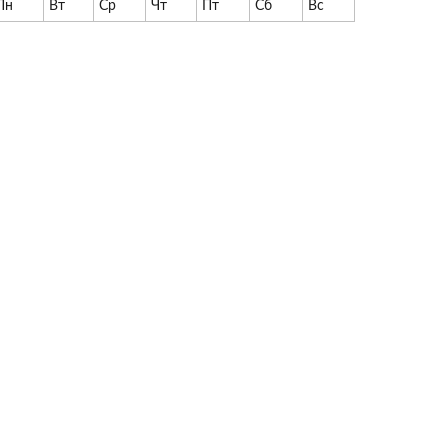
Пн
Вт
Ср
Чт
Пт
Сб
Вс