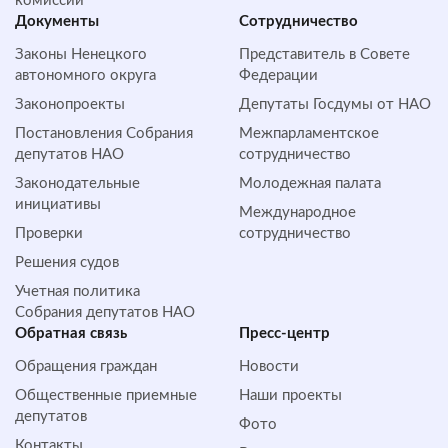
комиссии
Документы
Сотрудничество
Законы Ненецкого
Представитель в Совете
автономного округа
Федерации
Законопроекты
Депутаты Госдумы от НАО
Постановления Собрания
Межпарламентское
депутатов НАО
сотрудничество
Законодательные
Молодежная палата
инициативы
Международное
Проверки
сотрудничество
Решения судов
Учетная политика
Собрания депутатов НАО
Обратная cвязь
Пресс-центр
Обращения граждан
Новости
Общественные приемные
Наши проекты
депутатов
Фото
Контакты