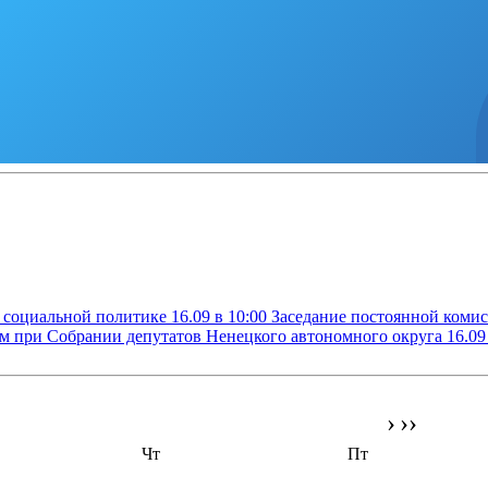
о социальной политике
16.09 в 10:00
Заседание постоянной комис
ам при Собрании депутатов Ненецкого автономного округа
16.09
›
››
Чт
Пт