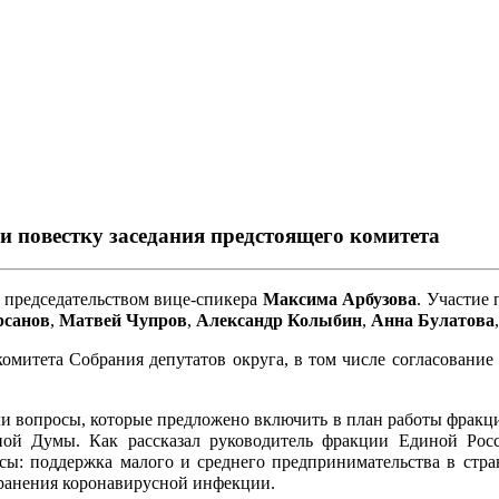
овестку заседания предстоящего комитета
д председательством вице-спикера
Максима Арбузова
. Участие
рсанов
,
Матвей Чупров
,
Александр Колыбин
,
Анна Булатова
комитета Собрания депутатов округа, в том числе согласовани
ли вопросы, которые предложено включить в план работы фракци
нной Думы. Как рассказал руководитель фракции Единой Ро
ы: поддержка малого и среднего предпринимательства в стра
транения коронавирусной инфекции.