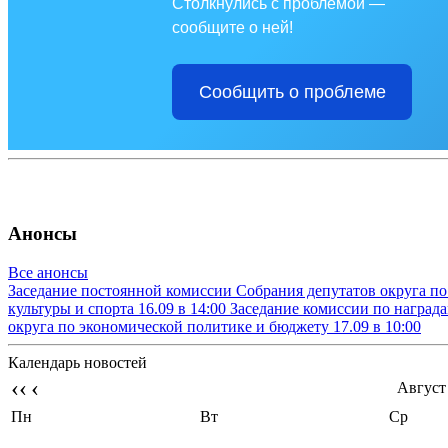
Столкнулись с проблемой —
сообщите о ней!
Сообщить о проблеме
Анонсы
Все анонсы
Заседание постоянной комиссии Собрания депутатов округа п
культуры и спорта
16.09 в 14:00
Заседание комиссии по наград
округа по экономической политике и бюджету
17.09 в 10:00
Календарь новостей
‹‹
‹
Август
Пн
Вт
Ср