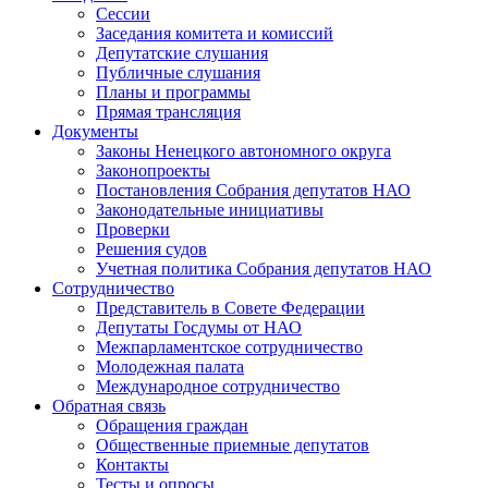
Сессии
Заседания комитета и комиссий
Депутатские слушания
Публичные слушания
Планы и программы
Прямая трансляция
Документы
Законы Ненецкого автономного округа
Законопроекты
Постановления Собрания депутатов НАО
Законодательные инициативы
Проверки
Решения судов
Учетная политика Собрания депутатов НАО
Сотрудничество
Представитель в Совете Федерации
Депутаты Госдумы от НАО
Межпарламентское сотрудничество
Молодежная палата
Международное сотрудничество
Обратная cвязь
Обращения граждан
Общественные приемные депутатов
Контакты
Тесты и опросы