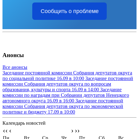
Сообщить о проблеме
Анонсы
Все анонсы
Заседание постоянной комиссии Собрания депутатов округа
по социальной политике
16.09 в 10:00
Заседание постоянной
комиссии Собрания депутатов округа по вопросам
образования, культуры и спорта
16.09 в 14:00
Заседание
комиссии по наградам при Собрании депутатов Ненецкого
автономного округа
16.09 в 16:00
Заседание постоянной
комиссии Собрания депутатов округа по экономической
политике и бюджету
17.09 в 10:00
Календарь новостей
‹‹
‹
›
››
Пн
Вт
Ср
Чт
Пт
Сб
Вс