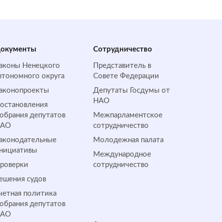
окументы
Сотрудничество
аконы Ненецкого
Представитель в
втономного округа
Совете Федерации
аконопроекты
Депутаты Госдумы от
НАО
остановления
обрания депутатов
Межпарламентское
НАО
сотрудничество
аконодательные
Молодежная палата
нициативы
Международное
роверки
сотрудничество
ешения судов
четная политика
обрания депутатов
НАО