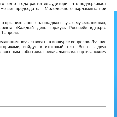
то год от года растет ее аудитория, что подчеркивает
отмечает председатель Молодежного парламента при
о организованных площадках в вузах, музеях, школах,
роекта «Каждый день горжусь Россией» кдгр.рф.
1 апреля.
елающим поучаствовать в конкурсе вопросов. Лучшие
ториками, войдут в итоговый тест. Всего в двух
х военным событиям, военачальникам, партизанскому