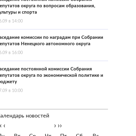
епутатов округа по вопросам образования,
ультуры и спорта
6.09 в 14:00
аседание комиссии по наградам при Собрании
епутатов Ненецкого автономного округа
6.09 в 16:00
аседание постоянной комиссии Собрания
епутатов округа по экономической политике и
юджету
7.09 в 10:00
алендарь новостей
‹
‹
›
››