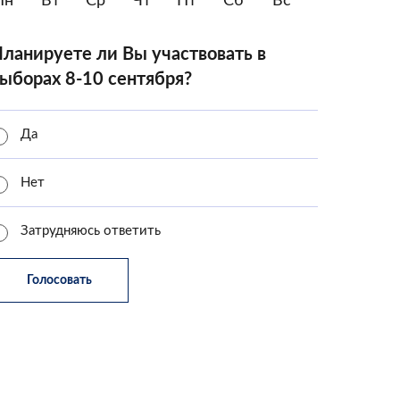
Пн
Вт
Ср
Чт
Пт
Сб
Вс
ланируете ли Вы участвовать в
ыборах 8-10 сентября?
Да
Нет
Затрудняюсь ответить