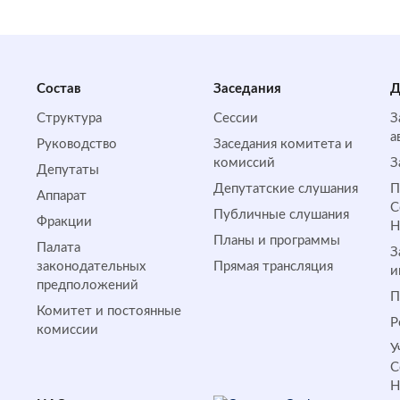
Состав
Заседания
Д
Структура
Сессии
З
а
Руководство
Заседания комитета и
комиссий
З
Депутаты
Депутатские слушания
П
Аппарат
С
Публичные слушания
Фракции
Планы и программы
Палата
З
законодательных
Прямая трансляция
и
предположений
П
Комитет и постоянные
Р
комиссии
У
С