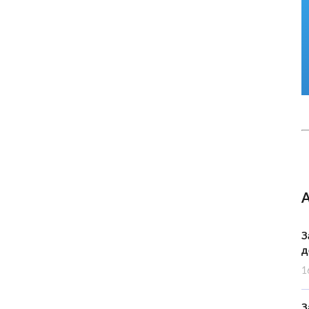
З
д
1
З