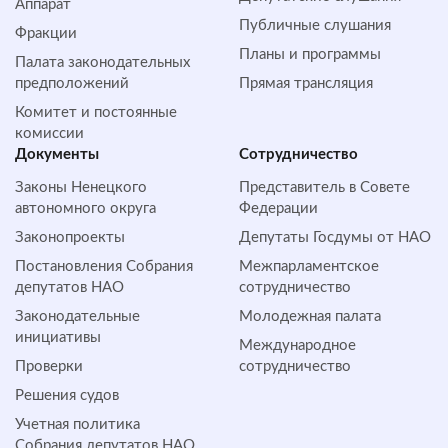
Аппарат
Публичные слушания
Фракции
Планы и программы
Палата законодательных
предположений
Прямая трансляция
Комитет и постоянные
комиссии
Документы
Сотрудничество
Законы Ненецкого
Представитель в Совете
автономного округа
Федерации
Законопроекты
Депутаты Госдумы от НАО
Постановления Собрания
Межпарламентское
депутатов НАО
сотрудничество
Законодательные
Молодежная палата
инициативы
Международное
Проверки
сотрудничество
Решения судов
Учетная политика
Собрания депутатов НАО