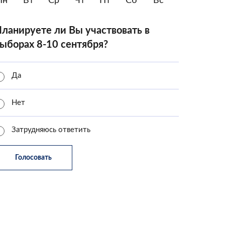
Пн
Вт
Ср
Чт
Пт
Сб
Вс
ланируете ли Вы участвовать в
ыборах 8-10 сентября?
Да
Нет
Затрудняюсь ответить