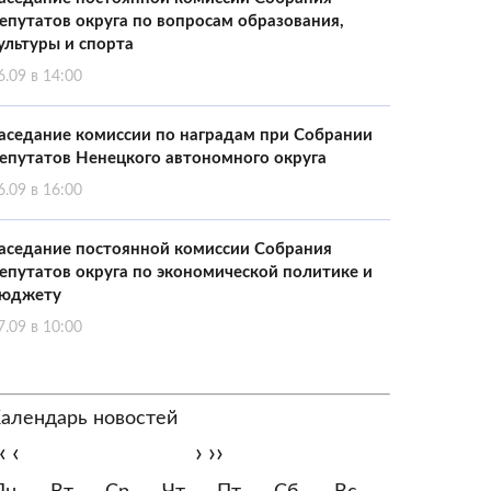
епутатов округа по вопросам образования,
ультуры и спорта
6.09 в 14:00
аседание комиссии по наградам при Собрании
епутатов Ненецкого автономного округа
6.09 в 16:00
аседание постоянной комиссии Собрания
епутатов округа по экономической политике и
юджету
7.09 в 10:00
алендарь новостей
‹
‹
›
››