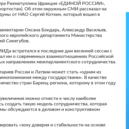
угура Рахматуллина (фракция «ЕДИНОЙ РОССИИ»,
кортостан). Об этом окружным СМИ рассказал на
думы от НАО Сергей Коткин, который вошел в
рламентарии Оксана Бондарь, Александр Васильев,
орого европейского департамента Министерства
ей Синегубов.
ИДа встретился в последние дни весенней сессии с
зал им о современных взаимоотношениях Российской
ых направлениях межпарламентского сотрудничества.
ариев России и Латвии может стать «одним из
имопонимания между государствами». В качестве
ичество стран Баренц-региона, которому в этом году
еувеличения можно отнести к числу наиболее
сь создать такую модель сотрудничества, которая
емы обсуждаются в деловом и конструктивном
мировать «зону доверия и стабильности на основе