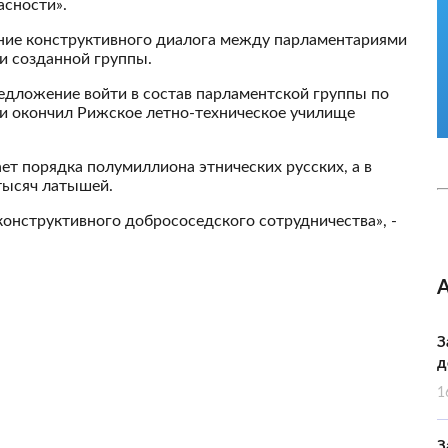
сности».
вание конструктивного диалога между парламентариями
ки созданной группы.
редложение войти в состав парламентской группы по
м и окончил Рижское летно-техническое училище
ает порядка полумиллиона этнических русских, а в
 тысяч латышей.
 конструктивного добрососедского сотрудничества», -
З
д
1
З