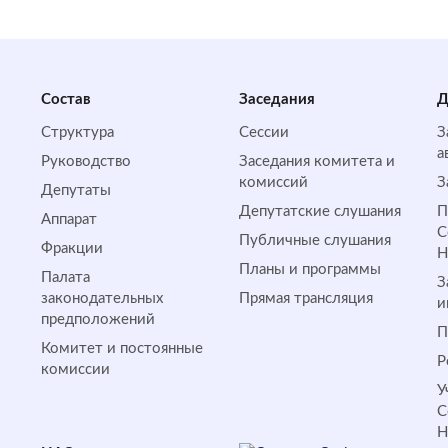
Состав
Заседания
Д
Структура
Сессии
З
а
Руководство
Заседания комитета и
комиссий
З
Депутаты
Депутатские слушания
П
Аппарат
С
Публичные слушания
Фракции
Планы и программы
Палата
З
законодательных
Прямая трансляция
и
предположений
П
Комитет и постоянные
Р
комиссии
У
С