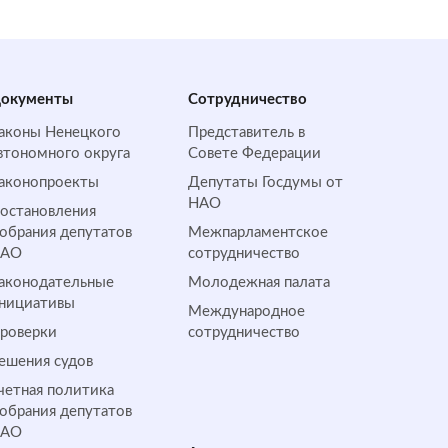
окументы
Сотрудничество
аконы Ненецкого
Представитель в
втономного округа
Совете Федерации
аконопроекты
Депутаты Госдумы от
НАО
остановления
обрания депутатов
Межпарламентское
НАО
сотрудничество
аконодательные
Молодежная палата
нициативы
Международное
роверки
сотрудничество
ешения судов
четная политика
обрания депутатов
НАО