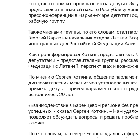
координатором которой назначена депутат З
представляет в нижней палате Республику Баш
пресс-конференции в Нарьян-Маре депутат Гос
рабочую группу.
Также членами группы, по его словам, стал па
Георгий Карлов и начальник отдела Латвии Вт
иностранных дел Российской Федерации Алекс
Как проинформировал Коткин, представитель М
депутатами – представителями группы, расска
Федерации с Латвией, перспективах и возможн
По мнению Сергея Коткина, общение парламент
дипломатических механизмов установления вза
примера депутат привел парламентское сотрудн
исполнилось 20 лет.
«Взаимодействие в Баренцевом регионе без пр
успешных, - сказал Сергей Коткин. – Нам удало
позволяет обсуждать вопросы и решать пробл
ключе».
По его словам, на севере Европы удалось сфор