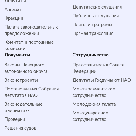
Депутаты
Депутатские слушания
Аппарат
Публичные слушания
Фракции
Планы и программы
Палата законодательных
предположений
Прямая трансляция
Комитет и постоянные
комиссии
Документы
Сотрудничество
Законы Ненецкого
Представитель в Совете
автономного округа
Федерации
Законопроекты
Депутаты Госдумы от НАО
Постановления Собрания
Межпарламентское
депутатов НАО
сотрудничество
Законодательные
Молодежная палата
инициативы
Международное
Проверки
сотрудничество
Решения судов